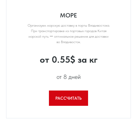
МОРЕ
Организуем морскую доставку в порты Владивостока.
При транспортировке из портовых городов Китая
морской путь ー оптимальное решение для доставки
во Владивосток.
от 0.55$ за кг
от 8 дней
РАССЧИТАТЬ