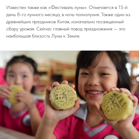
Известен также как «Фестиваль луны». Отмечается в 15-й
день 8-го лунного месяца, в ночь полнолуния. Также один из
древнейших праздников Китая, изначально посвященный
сбору урожая. Сейчас главный повод празднования — это
наибольшая близость Луны к Земле.