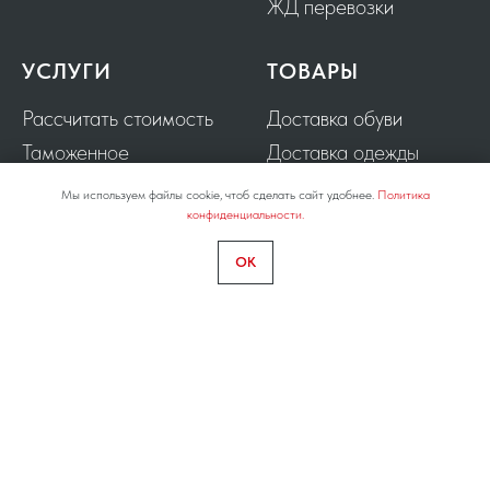
ЖД перевозки
УСЛУГИ
ТОВАРЫ
Рассчитать стоимость
Доставка обуви
Таможенное
Доставка одежды
оформление грузов
Доставка
Мы используем файлы cookie, чтоб сделать сайт удобнее.
Политика
конфиденциальности.
Поиск поставщиков в
оборудования
Китае
Доставка запчастей
OK
Аутсорсинг ВЭД
Доставка станков
Страхование грузов
Доставка мебели
Выкуп с 1688.COM
Выкуп с ALIBABA