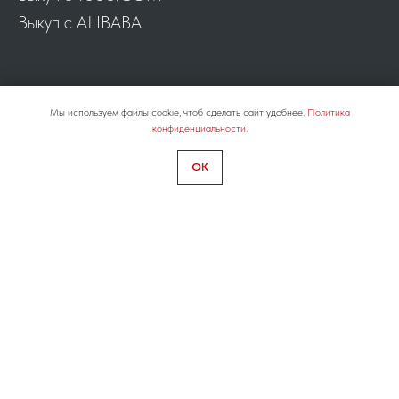
Выкуп с ALIBABA
Мы используем файлы cookie, чтоб сделать сайт удобнее.
Политика
конфиденциальности.
+7 (800) 500-78-15
OK
info@miles-express.com
АВТО ИЗ КИТАЯ
ДОСТАВКА АВТОЗАПЧАСТЕЙ
АУТСОРСИНГ ВЭД
КОНТАКТЫ